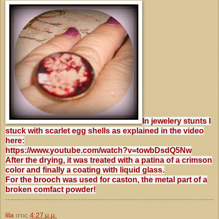
In jewelery stunts I
stuck with scarlet egg shells as explained in the video
here:
https://www.youtube.com/watch?v=towbDsdQ5Nw
After the drying, it was treated with a patina of a crimson
color and finally a coating with liquid glass.
For the brooch was used for caston, the metal part of a
broken comfact powder!
lila
στις
4:27 μ.μ.