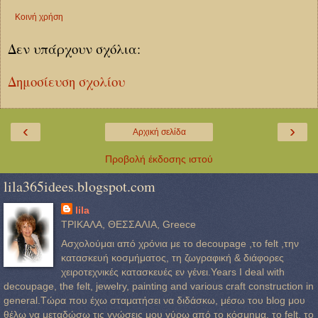
Κοινή χρήση
Δεν υπάρχουν σχόλια:
Δημοσίευση σχολίου
‹
›
Αρχική σελίδα
Προβολή έκδοσης ιστού
lila365idees.blogspot.com
lila
ΤΡΙΚΑΛΑ, ΘΕΣΣΑΛΙΑ, Greece
Ασχολούμαι από χρόνια με το decoupage ,το felt ,την
κατασκευή κοσμήματος, τη ζωγραφική & διάφορες
χειροτεχνικές κατασκευές εν γένει.Years I deal with
decoupage, the felt, jewelry, painting and various craft construction in
general.Τώρα που έχω σταματήσει να διδάσκω, μέσω του blog μου
θέλω να μεταδώσω τις γνώσεις μου γύρω από το κόσμημα, το felt, το